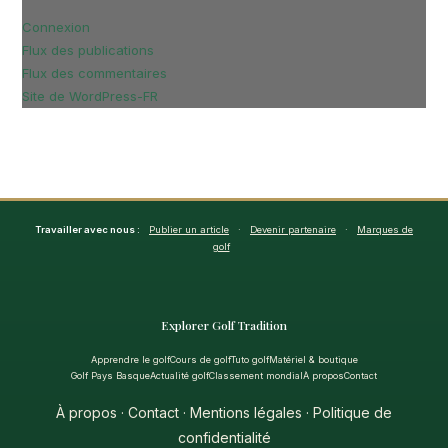
Connexion
Flux des publications
Flux des commentaires
Site de WordPress-FR
Travailler avec nous :
Publier un article
·
Devenir partenaire
·
Marques de
golf
Explorer Golf Tradition
Apprendre le golf
Cours de golf
Tuto golf
Matériel & boutique
Golf Pays Basque
Actualité golf
Classement mondial
À propos
Contact
À propos
·
Contact
·
Mentions légales
·
Politique de
confidentialité