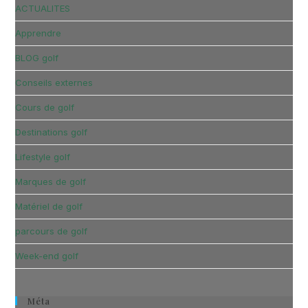
ACTUALITES
Apprendre
BLOG golf
Conseils externes
Cours de golf
Destinations golf
Lifestyle golf
Marques de golf
Matériel de golf
parcours de golf
Week-end golf
Méta