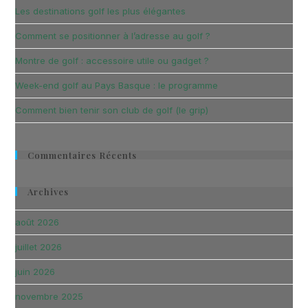
Les destinations golf les plus élégantes
Comment se positionner à l’adresse au golf ?
Montre de golf : accessoire utile ou gadget ?
Week-end golf au Pays Basque : le programme
Comment bien tenir son club de golf (le grip)
Commentaires Récents
Archives
août 2026
juillet 2026
juin 2026
novembre 2025