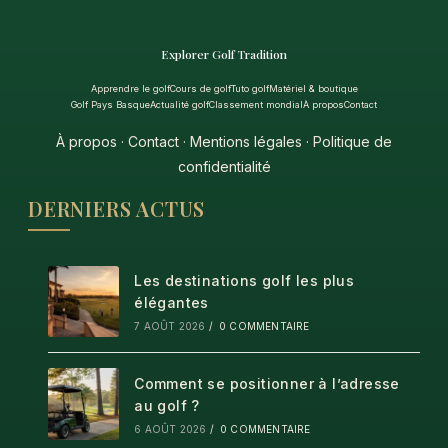
Explorer Golf Tradition
Apprendre le golf
Cours de golf
Tuto golf
Matériel & boutique
Golf Pays Basque
Actualité golf
Classement mondial
À propos
Contact
À propos
·
Contact
·
Mentions légales
·
Politique de
confidentialité
DERNIERS ACTUS
Les destinations golf les plus
élégantes
7 AOÛT 2026
/
0 COMMENTAIRE
Comment se positionner à l’adresse
au golf ?
6 AOÛT 2026
/
0 COMMENTAIRE