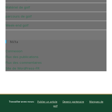
Matériel de golf
parcours de golf
Week-end golf
Méta
Connexion
Flux des publications
Flux des commentaires
Site de WordPress-FR
Travailler avec nous :
Publier un article
·
Devenir partenaire
·
Marques de
golf