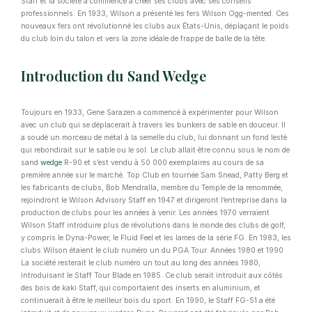
Staff et la société a commencé à créer ses clubs avec ses conseils
professionnels. En 1933, Wilson a présenté les fers Wilson Ogg-mented. Ces
nouveaux fers ont révolutionné les clubs aux États-Unis, déplaçant le poids
du club loin du talon et vers la zone idéale de frappe de balle de la tête.
Introduction du Sand Wedge
Toujours en 1933, Gene Sarazen a commencé à expérimenter pour Wilson
avec un club qui se déplacerait à travers les bunkers de sable en douceur. Il
a soudé un morceau de métal à la semelle du club, lui donnant un fond lesté
qui rebondirait sur le sable ou le sol. Le club allait être connu sous le nom de
sand
wedge
R-90 et s’est vendu à 50 000 exemplaires au cours de sa
première année sur le marché. Top Club en tournée Sam Snead, Patty Berg et
les fabricants de clubs, Bob Mendralla, membre du Temple de la renommée,
rejoindront le Wilson Advisory Staff en 1947 et dirigeront l’entreprise dans la
production de clubs pour les années à venir. Les années 1970 verraient
Wilson Staff introduire plus de révolutions dans le monde des clubs de golf,
y compris le Dyna-Power, le Fluid Feel et les lames de la série FG. En 1983, les
clubs Wilson étaient le club numéro un du PGA Tour. Années 1980 et 1990
La société resterait le club numéro un tout au long des années 1980,
introduisant le Staff Tour Blade en 1985. Ce club serait introduit aux côtés
des bois de kaki Staff, qui comportaient des inserts en aluminium, et
continuerait à être le meilleur bois du sport. En 1990, le Staff FG-51 a été