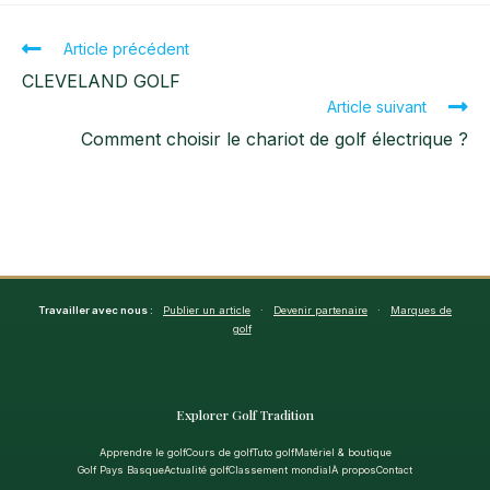
Article précédent
CLEVELAND GOLF
Article suivant
Comment choisir le chariot de golf électrique ?
Travailler avec nous :
Publier un article
·
Devenir partenaire
·
Marques de
golf
Explorer Golf Tradition
Apprendre le golf
Cours de golf
Tuto golf
Matériel & boutique
Golf Pays Basque
Actualité golf
Classement mondial
À propos
Contact