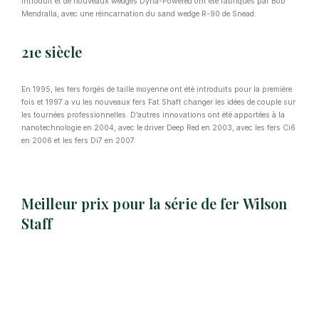
introduit et de nouveaux wedges Dyna-Powered ont été fabriqués par Bob
Mendralla, avec une réincarnation du sand wedge R-90 de Snead.
21e siècle
En 1995, les fers forgés de taille moyenne ont été introduits pour la première
fois et 1997 a vu les nouveaux fers Fat Shaft changer les idées de couple sur
les tournées professionnelles. D’autres innovations ont été apportées à la
nanotechnologie en 2004, avec le driver Deep Red en 2003, avec les fers Ci6
en 2006 et les fers Di7 en 2007.
Meilleur prix pour la série de fer Wilson
Staff