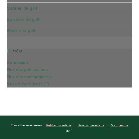
Matériel de golf
parcours de golf
Week-end golf
Méta
Connexion
Flux des publications
Flux des commentaires
Site de WordPress-FR
Travailler avec nous :
Publier un article
·
Devenir partenaire
·
Marques de
golf