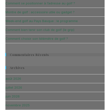
Comment se positionner à l’adresse au golf ?
Montre de golf : accessoire utile ou gadget ?
Week-end golf au Pays Basque : le programme
Comment bien tenir son club de golf (le grip)
Comment choisir son télémètre de golf ?
Commentaires Récents
Archives
août 2026
juillet 2026
juin 2026
novembre 2025