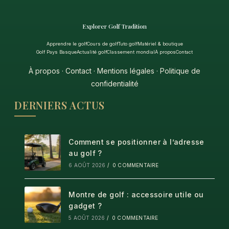
Explorer Golf Tradition
Apprendre le golf
Cours de golf
Tuto golf
Matériel & boutique
Golf Pays Basque
Actualité golf
Classement mondial
À propos
Contact
À propos
·
Contact
·
Mentions légales
·
Politique de
confidentialité
DERNIERS ACTUS
Comment se positionner à l’adresse
au golf ?
6 AOÛT 2026
/
0 COMMENTAIRE
Montre de golf : accessoire utile ou
gadget ?
5 AOÛT 2026
/
0 COMMENTAIRE