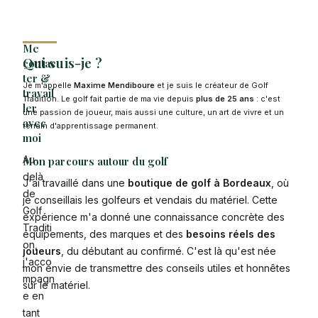
Me
Qui suis-je ?
contac
ter &
Je m'appelle
Maxime Mendiboure
et je suis le créateur de Golf
travail
Tradition. Le golf fait partie de ma vie depuis
plus de 25 ans
: c'est
ler
une passion de joueur, mais aussi une culture, un art de vivre et un
avec
terrain d'apprentissage permanent.
moi
Au-
Mon parcours autour du golf
delà
J'ai travaillé dans une
boutique de golf à Bordeaux
, où
de
je conseillais les golfeurs et vendais du matériel. Cette
Golf
expérience m'a donné une connaissance concrète des
Traditi
équipements, des marques et des
besoins réels des
on,
joueurs
, du débutant au confirmé. C'est là qu'est née
j'acco
mon envie de transmettre des conseils utiles et honnêtes
mpagn
sur le matériel.
e en
tant