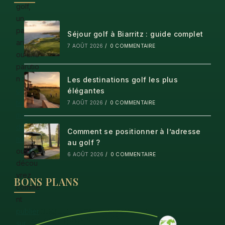
golf,
un
parten
Séjour golf à Biarritz : guide complet
ariat
7 AOÛT 2026
/
0 COMMENTAIRE
ou une
parutio
n :
Les destinations golf les plus
contac
élégantes
tez-
7 AOÛT 2026
/
0 COMMENTAIRE
moi
directe
Comment se positionner à l’adresse
ment
au golf ?
ou
6 AOÛT 2026
/
0 COMMENTAIRE
décou
vrez
BONS PLANS
comme
nt
publier
sur