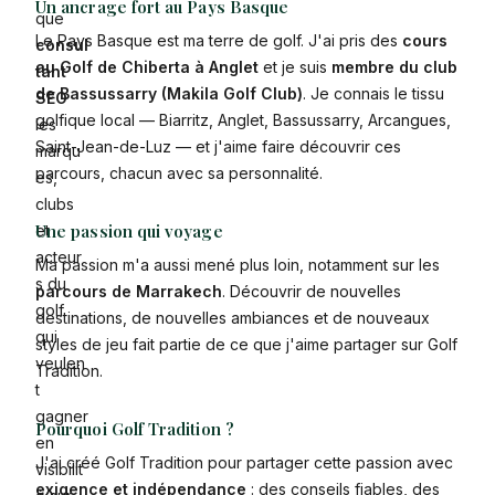
Un ancrage fort au Pays Basque
que
Le Pays Basque est ma terre de golf. J'ai pris des
cours
consul
au Golf de Chiberta à Anglet
et je suis
membre du club
tant
de Bassussarry (Makila Golf Club)
. Je connais le tissu
SEO
golfique local — Biarritz, Anglet, Bassussarry, Arcangues,
les
Saint-Jean-de-Luz — et j'aime faire découvrir ces
marqu
parcours, chacun avec sa personnalité.
es,
clubs
Une passion qui voyage
et
acteur
Ma passion m'a aussi mené plus loin, notamment sur les
s du
parcours de Marrakech
. Découvrir de nouvelles
golf
destinations, de nouvelles ambiances et de nouveaux
qui
styles de jeu fait partie de ce que j'aime partager sur Golf
veulen
Tradition.
t
gagner
Pourquoi Golf Tradition ?
en
J'ai créé Golf Tradition pour partager cette passion avec
visibilit
exigence et indépendance
: des conseils fiables, des