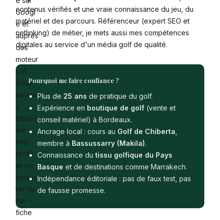
é sur
contenus vérifiés et une vraie connaissance du jeu, du
Googl
matériel et des parcours. Référenceur (expert SEO et
e et
netlinking) de métier, je mets aussi mes compétences
auprès
digitales au service d'un média golf de qualité.
des
moteur
s IA.
Pourquoi me faire confiance ?
Vous
pouve
Plus de
25 ans
de pratique du golf.
z
Expérience en
boutique de golf
(vente et
décou
conseil matériel) à Bordeaux.
vrir
Ancrage local : cours au
Golf de Chiberta
,
mon
membre à
Bassussarry (Makila)
.
profil
Connaissance du
tissu golfique du Pays
et me
Basque
et de destinations comme Marrakech.
contac
Indépendance éditoriale : pas de faux test, pas
ter via
de fausse promesse.
ma
fiche