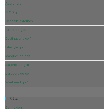
Apprendre
BLOG golf
Conseils externes
Cours de golf
Destinations golf
Lifestyle golf
Marques de golf
Matériel de golf
parcours de golf
Week-end golf
Méta
Connexion