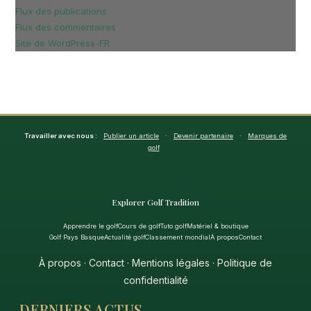
Flux des publications
Flux des commentaires
Site de WordPress-FR
Travailler avec nous :
Publier un article
·
Devenir partenaire
·
Marques de
golf
Explorer Golf Tradition
Apprendre le golf
Cours de golf
Tuto golf
Matériel & boutique
Golf Pays Basque
Actualité golf
Classement mondial
À propos
Contact
À propos
·
Contact
·
Mentions légales
·
Politique de
confidentialité
DERNIERS ACTUS