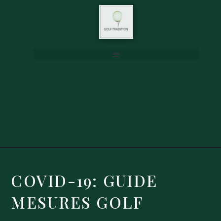
Destinations golf — où jouer en France et dans le monde
COVID-19: GUIDE
MESURES GOLF