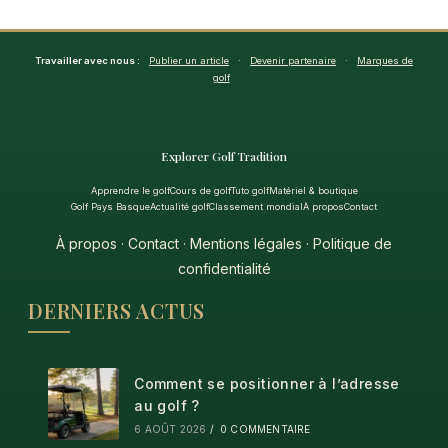
Travailler avec nous :
Publier un article
·
Devenir partenaire
·
Marques de
golf
Explorer Golf Tradition
Apprendre le golf
Cours de golf
Tuto golf
Matériel & boutique
Golf Pays Basque
Actualité golf
Classement mondial
À propos
Contact
À propos
·
Contact
·
Mentions légales
·
Politique de
confidentialité
DERNIERS ACTUS
Comment se positionner à l’adresse
au golf ?
6 AOÛT 2026
/
0 COMMENTAIRE