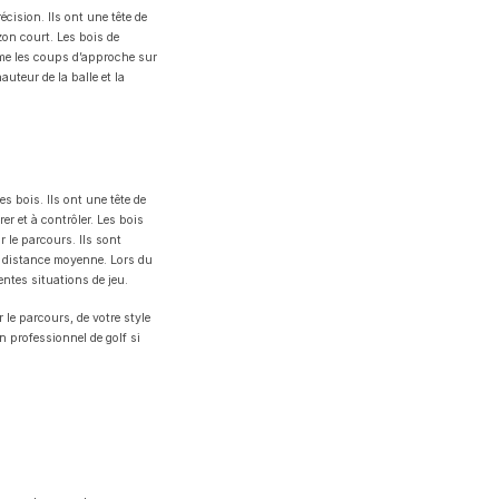
cision. Ils ont une tête de
azon court. Les bois de
ême les coups d’approche sur
uteur de la balle et la
 bois. Ils ont une tête de
r et à contrôler. Les bois
r le parcours. Ils sont
ne distance moyenne. Lors du
entes situations de jeu.
 le parcours, de votre style
n professionnel de golf si