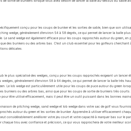
ps de sortie de bunkers lorsque vous avez besoin de lancer la balle au-dessus du sable av
cifiquement conçu pour les coups de bunker et les sorties de sable, bien que son utilisati
itching wedge, généralement d’environ 54 à 58 degrés, ce qui permet de lancer la balle plus
le. Le sand wedge est également efficace pour les coups rapprochés autour du green, en p
que des bunkers ou des arbres bas. C’est un club essentiel pour les golfeurs cherchant à 
ations délicates.
lub le plus spécialisé des wedges, conçu pour les coups rapprochés exigeant un lancer él
 les wedges, généralement d’environ 58 à 64 degrés, ce qui permet de lancer la balle très 
green. Le lob wedge est particulièrement utile pour les coups de puce autour du green lor
des bunkers ou des arbres bas, ainsi que pour les coups de sortie de bunkers très courts.
 pour être utilisé efficacement, mais il peut être un outil puissant dans les bonnes mains
binaison de pitching wedge, sand wedge et lob wedge dans votre sac de golf vous fourni
prochés autour du green et les sorties de bunker. Apprendre à utiliser efficacement chaq
 peut considérablement améliorer votre jeu court et votre capacité à marquer bas sur le par
 chaque trou avec confiance et précision, ce qui vous rapprochera de votre meilleur scor