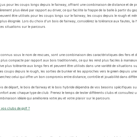
çus pour les coups longs depuis le fairway, offrant une combinaison de distance et de pré
gèrement plus élevé par rapport au driver, ce qui facilite la frappe de la balle à partir du g
peuvent être utilisés pour les coups longs sur le fairway, les coups depuis le rough et m
plus éloignée. Lors du choix d’un bois de fairway, considérez la tolérance aux fautes, la ha
ntes situations sur le parcours.
 connus sous le nom de rescues, sont une combinaison des caractéristiques des fers et des
 plus compacte par rapport aux bois traditionnels, ce qui les rend plus faciles à manœuvre
ive plus tolérante aux longs fers et peuvent être utilisés dans une variété de situations su
 les coups depuis le rough, les sorties de bunker et les approches vers le green depuis u
erchez celui qui offre un bon compromis entre distance, contrôle et jouabilité dans différ
ois de départ, le bois de fairway et le bois hybride dépendra de vos besoins spécifiques sur
confort avec chaque type de club. Prenez le temps de tester différents clubs et consultez u
mbinaison idéale qui améliorera votre jeu et votre plaisir sur le parcours.
vos clubs de golf ?