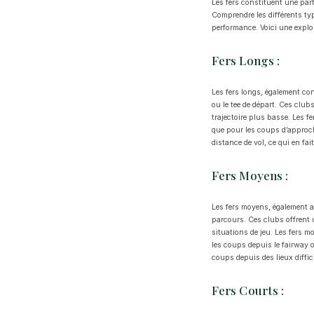
Les fers constituent une parti
Comprendre les différents typ
performance. Voici une explor
Fers Longs :
Les fers longs, également co
ou le tee de départ. Ces club
trajectoire plus basse. Les f
que pour les coups d’approche
distance de vol, ce qui en fai
Fers Moyens :
Les fers moyens, également a
parcours. Ces clubs offrent u
situations de jeu. Les fers m
les coups depuis le fairway o
coups depuis des lieux diffic
Fers Courts :