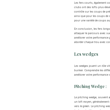
Les fers courts, également c
clubs ont des lofts plus élev
contrôle sur les coups de pré
ainsi que pour les coups de s
pour une variété de coups aut
En conclusion, les fers longs
attaquer le parcours avec su
améliorer votre performance g
aborder chaque trou avec con
Les wedges
Les wedges jouent un rôle vit
bunker. Comprendre les diffé
améliorer votre performance su
Pitching Wedge :
Le pitching wedge, souvent ab
un loft moyen, généralement 
vers le green. Le pitching we