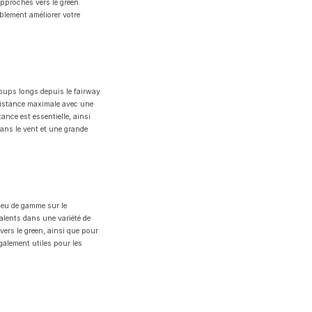
 approches vers le green.
blement améliorer votre
coups longs depuis le fairway
 distance maximale avec une
ance est essentielle, ainsi
dans le vent et une grande
ieu de gamme sur le
alents dans une variété de
vers le green, ainsi que pour
galement utiles pour les