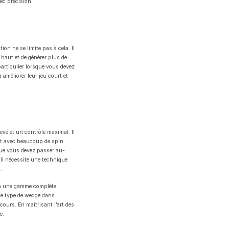
ec précision.
on ne se limite pas à cela. Il
 haut et de générer plus de
articulier lorsque vous devez
améliorer leur jeu court et
evé et un contrôle maximal. Il
haut avec beaucoup de spin
sque vous devez passer au-
 Il nécessite une technique
.
ra une gamme complète
ue type de wedge dans
cours. En maîtrisant l’art des
e.