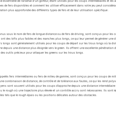
e essentielle de l’arsenal d’un golfeur, étant utilisés pour les coups intermédiaires et les
es de fers disponibles et comment les utiliser efficacement dans votre jeu peut considéra
ation plus approfondie des différents types de fers et de leur utilisation spécifique :
nnus sous le nom de fers de longue distance ou de fers de driving, sont conçus pour les 
s ont des lofts plus faibles et des manches plus longs, ce qui leur permet de générer une
ers longs sont généralement utilisés pour les coups de départ sur les trous longs où la dist
 depuis une distance plus éloignée vers le green. Ils offrent une excellente pénétration 
t des outils précieux pour attaquer les greens sur les trous longs.
ppelés fers intermédiaires ou fers de milieu de gamme, sont conçus pour les coups de mil
ne combinaison de distance, de contrôle et de tolérance aux fautes, ce qui les rend polyv
oyens sont souvent utilisés pour les coups d’approche depuis une distance intermédiaire 
u le rough où une trajectoire plus élevée et un contrôle accru sont nécessaires. Ils sont é
iles tels que le rough épais ou les positions délicates autour des obstacles.