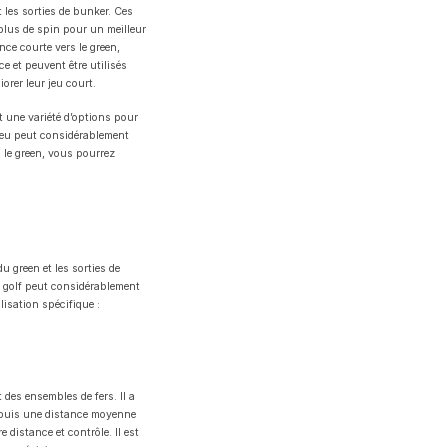
les sorties de bunker. Ces
 plus de spin pour un meilleur
ce courte vers le green,
e et peuvent être utilisés
orer leur jeu court.
t une variété d’options pour
 jeu peut considérablement
s le green, vous pourrez
u green et les sorties de
e golf peut considérablement
lisation spécifique :
 des ensembles de fers. Il a
depuis une distance moyenne
 distance et contrôle. Il est