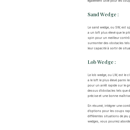
également utile pour les cou
Sand Wedge :
Le sand wedge, ou SW, est spé
a un loft plus élevé que le p
spin pour un meilleur contrô
surmonter des obstacles tels 
leur capacité à sortir de situ
Lob Wedge :
Le lob wedge, ou LW, est le c
a le loft le plus élevé parmi
pour un arrêt rapide sur le 
dessus d’obstacles tels que 
précise et une bonne maîtrise
En résumé, intégrer une com
d’options pour les coups rap
différentes situations de jeu
wedges, vous pourrez aborder