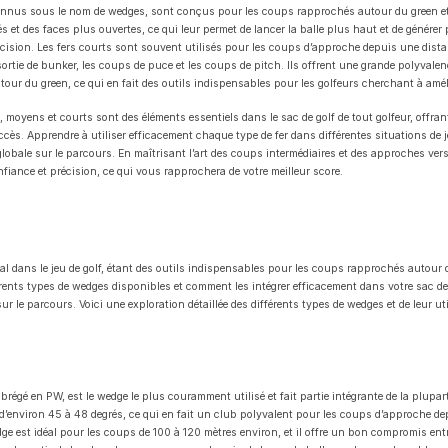
onnus sous le nom de wedges, sont conçus pour les coups rapprochés autour du green et 
és et des faces plus ouvertes, ce qui leur permet de lancer la balle plus haut et de générer
cision. Les fers courts sont souvent utilisés pour les coups d’approche depuis une distan
ortie de bunker, les coups de puce et les coups de pitch. Ils offrent une grande polyvalenc
our du green, ce qui en fait des outils indispensables pour les golfeurs cherchant à améli
, moyens et courts sont des éléments essentiels dans le sac de golf de tout golfeur, offran
ccès. Apprendre à utiliser efficacement chaque type de fer dans différentes situations de
lobale sur le parcours. En maîtrisant l’art des coups intermédiaires et des approches ver
fiance et précision, ce qui vous rapprochera de votre meilleur score.
al dans le jeu de golf, étant des outils indispensables pour les coups rapprochés autour d
rents types de wedges disponibles et comment les intégrer efficacement dans votre sac d
r le parcours. Voici une exploration détaillée des différents types de wedges et de leur uti
régé en PW, est le wedge le plus couramment utilisé et fait partie intégrante de la plupart
d’environ 45 à 48 degrés, ce qui en fait un club polyvalent pour les coups d’approche 
dge est idéal pour les coups de 100 à 120 mètres environ, et il offre un bon compromis entre